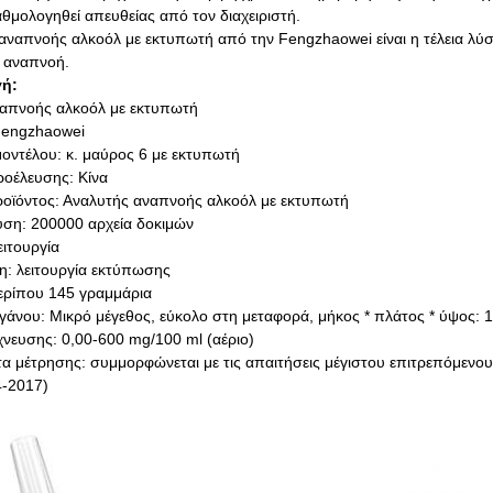
θμολογηθεί απευθείας από τον διαχειριστή.
αναπνοής αλκοόλ με εκτυπωτή από την Fengzhaowei είναι η τέλεια λύσ
 αναπνοή.
ή:
απνοής αλκοόλ με εκτυπωτή
 Fengzhaowei
μοντέλου: κ. μαύρος 6 με εκτυπωτή
οέλευσης: Κίνα
οϊόντος: Αναλυτής αναπνοής αλκοόλ με εκτυπωτή
ση: 200000 αρχεία δοκιμών
ιτουργία
: λειτουργία εκτύπωσης
ερίπου 145 γραμμάρια
γάνου: Μικρό μέγεθος, εύκολο στη μεταφορά, μήκος * πλάτος * ύψος: 
χνευσης: 0,00-600 mg/100 ml (αέριο)
τα μέτρησης: συμμορφώνεται με τις απαιτήσεις μέγιστου επιτρεπόμενο
4-2017)