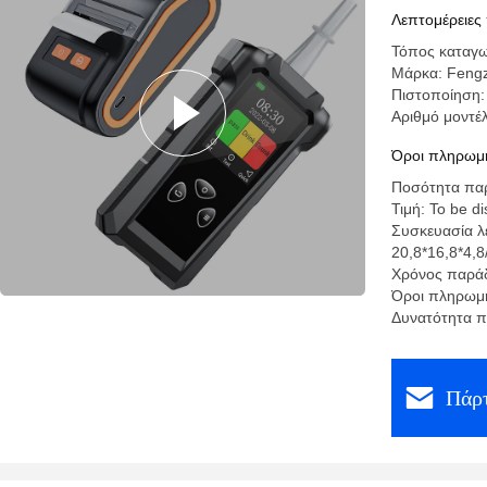
Λεπτομέρειες
Τόπος καταγω
Μάρκα: Feng
Πιστοποίηση
Αριθμό μοντέ
Όροι πληρωμή
Ποσότητα παρ
Τιμή: To be d
Συσκευασία λε
20,8*16,8*4,8
Χρόνος παράδ
Όροι πληρωμή
Δυνατότητα π
Πάρτ