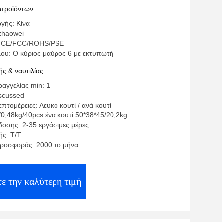
 προϊόντων
γής: Κίνα
zhaowei
: CE/FCC/ROHS/PSE
λου: Ο κύριος μαύρος 6 με εκτυπωτή
ς & ναυτιλίας
αγγελίας min: 1
iscussed
πτομέρειες: Λευκό κουτί / ανά κουτί
/0,48kg/40pcs ένα κουτί 50*38*45/20,2kg
οσης: 2-35 εργάσιμες μέρες
ς: Τ/Τ
ροσφοράς: 2000 το μήνα
ε την καλύτερη τιμή