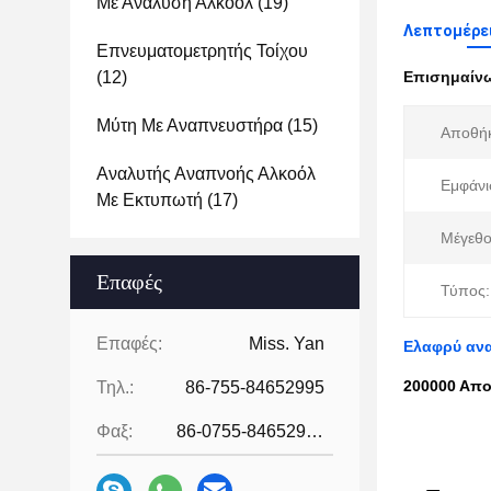
Με Ανάλυση Αλκοόλ
(19)
Λεπτομέρε
Επνευματομετρητής Τοίχου
(12)
Επισημαίν
Μύτη Με Αναπνευστήρα
(15)
Αποθή
Αναλυτής Αναπνοής Αλκοόλ
Εμφάνι
Με Εκτυπωτή
(17)
Μέγεθο
Επαφές
Τύπος:
Επαφές:
Miss. Yan
Ελαφρύ ανα
200000 Απο
Τηλ.:
86-755-84652995
Φαξ:
86-0755-84652995