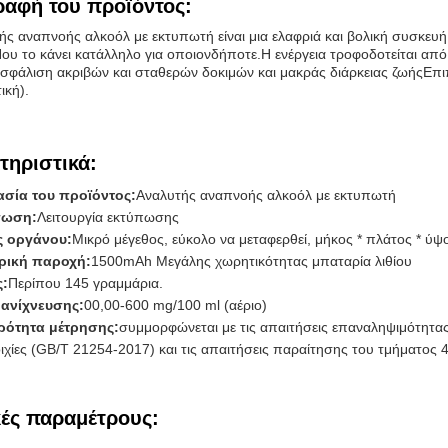
ραφή του προϊόντος:
ής αναπνοής αλκοόλ με εκτυπωτή είναι μια ελαφριά και βολική συσκευή
Που το κάνει κατάλληλο για οποιονδήποτε.Η ενέργεια τροφοδοτείται α
ιασφάλιση ακριβών και σταθερών δοκιμών και μακράς διάρκειας ζωήςΕπι
ική).
τηριστικά:
σία του προϊόντος:
Αναλυτής αναπνοής αλκοόλ με εκτυπωτή
πωση:
Λειτουργία εκτύπωσης
 οργάνου:
Μικρό μέγεθος, εύκολο να μεταφερθεί, μήκος * πλάτος * ύψ
ρική παροχή:
1500mAh Μεγάλης χωρητικότητας μπαταρία λιθίου
:
Περίπου 145 γραμμάρια.
 ανίχνευσης:
00,00-600 mg/100 ml (αέριο)
ρότητα μέτρησης:
συμμορφώνεται με τις απαιτήσεις επαναληψιμότητας
χίες (GB/T 21254-2017) και τις απαιτήσεις παραίτησης του τμήματος 4
κές παραμέτρους: