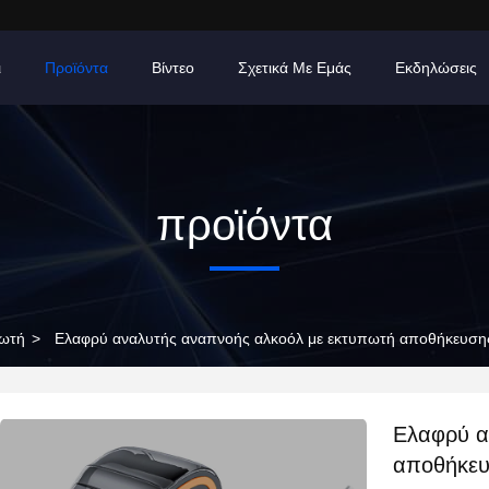
ι
Προϊόντα
Βίντεο
Σχετικά Με Εμάς
Εκδηλώσεις
προϊόντα
πωτή
>
Ελαφρύ αναλυτής αναπνοής αλκοόλ με εκτυπωτή αποθήκευση
Ελαφρύ α
αποθήκευ