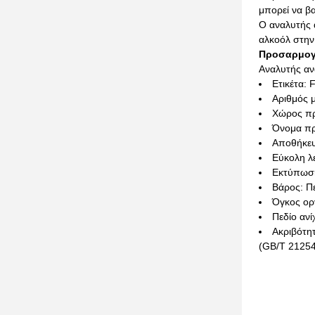
μπορεί να βα
Ο αναλυτής 
αλκοόλ στην
Προσαρμογ
Αναλυτής αν
Ετικέτα:
Αριθμός 
Χώρος πρ
Όνομα πρ
Αποθήκευ
Εύκολη λε
Εκτύπωση
Βάρος: Π
Όγκος ορ
Πεδίο ανί
Ακριβότη
(GB/T 2125