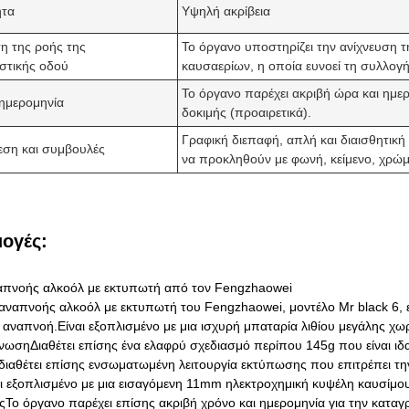
ητα
Υψηλή ακρίβεια
η της ροής της
Το όργανο υποστηρίζει την ανίχνευση τ
στικής οδού
καυσαερίων, η οποία ευνοεί τη συλλογ
Το όργανο παρέχει ακριβή ώρα και ημε
 ημερομηνία
δοκιμής (προαιρετικά).
Γραφική διεπαφή, απλή και διαισθητικ
εση και συμβουλές
να προκληθούν με φωνή, κείμενο, χρώ
ογές:
πνοής αλκοόλ με εκτυπωτή από τον Fengzhaowei
αναπνοής αλκοόλ με εκτυπωτή του Fengzhaowei, μοντέλο Mr black 6, εί
 αναπνοή.Είναι εξοπλισμένο με μια ισχυρή μπαταρία λιθίου μεγάλης χω
ωσηΔιαθέτει επίσης ένα ελαφρύ σχεδιασμό περίπου 145g που είναι ιδαν
διαθέτει επίσης ενσωματωμένη λειτουργία εκτύπωσης που επιτρέπει 
αι εξοπλισμένο με μια εισαγόμενη 11mm ηλεκτροχημική κυψέλη καυσίμου
ήςΤο όργανο παρέχει επίσης ακριβή χρόνο και ημερομηνία για την κατα