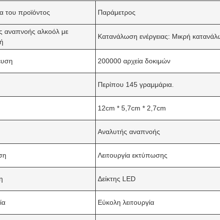
α του προϊόντος
Παράμετρος
ς αναπνοής αλκοόλ με
Κατανάλωση ενέργειας: Μικρή κατανάλ
ή
ευση
200000 αρχεία δοκιμών
Περίπου 145 γραμμάρια.
12cm * 5,7cm * 2,7cm
Αναλυτής αναπνοής
ση
Λειτουργία εκτύπωσης
η
Δείκτης LED
ία
Εύκολη λειτουργία