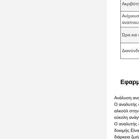
Ακριβότ
Ανίχνευσ
αναπνευ
Ώρα και
Διασύνδ
Εφαρμ
Ανάλυση ανα
Ο αναλυτής 
αλκοόλ στην
εύκολη ανάγν
Ο αναλυτής 
δοκιμής.Είν
διάρκεια ζω