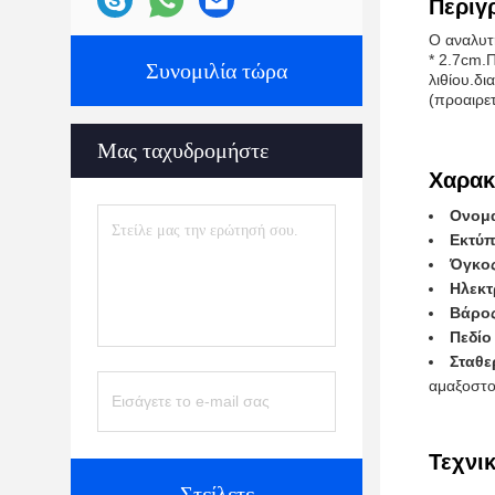
Περιγ
Ο αναλυτ
* 2.7cm.
Συνομιλία τώρα
λιθίου.δ
(προαιρετ
Μας ταχυδρομήστε
Χαρακ
Ονομα
Εκτύ
Όγκος
Ηλεκτ
Βάρος
Πεδίο
Σταθε
αμαξοστοι
Τεχνι
Στείλετε