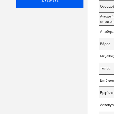
Ονομασί
Αναλυτή
εκτυπωτ
Αποθήκ
Βάρος
Μέγεθος
Τύπος
Εκτύπω
Εμφάνισ
Λειτουργ