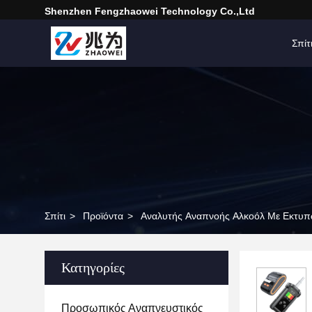
Shenzhen Fengzhaowei Technology Co.,Ltd
Σπίτ
Σπίτι
>
Προϊόντα
>
Αναλυτής Αναπνοής Αλκοόλ Με Εκτυ
Κατηγορίες
Προσωπικός Αναπνευστικός