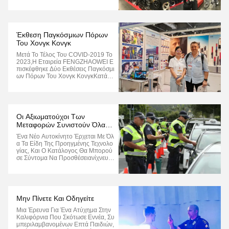
Ταν Καλές Και Έγινε Ένας Από Τους
Μακροχρόνιους Και Σταθερούς Πελ
Άτες Μας Στη Βιομηχανία Δοκιμών
Αλκοόλ. ...
Έκθεση Παγκόσμιων Πόρων
Του Χονγκ Κονγκ
Μετά Το Τέλος Του COVID-2019 Το
2023,Η Εταιρεία FENGZHAOWEI Ε
Πισκέφθηκε Δύο Εκθέσεις Παγκόσμι
Ων Πόρων Του Χονγκ ΚονγκΚατά Τ
Η Διάρκεια Αυτής Της Περιόδου, Λά
Βαμε Ομόφωνα Έπαινο Από Πολλο
Ύς Πελάτες, Οι Οποίοι Πίστευαν Ότι
Τα Προϊόντα Breakalyzer Ήταν Επα
Γγελματικά, Με Πλήρη Γκάμα Κατηγ
Οι Αξιωματούχοι Των
Οριών Και Ισχυρό ...
Μεταφορών Συνιστούν Όλα
Τα Νέα Αυτοκίνητα Να Έχουν
Ένα Νέο Αυτοκίνητο Έρχεται Με Όλ
Συστήματα Ανίχνευσης
Α Τα Είδη Της Προηγμένης Τεχνολο
Αλκοόλ
Γίας, Και Ο Κατάλογος Θα Μπορού
Σε Σύντομα Να Προσθέσειανίχνευσ
Η Αλκοόλ. Το Άγγιγμα Του Δακτύλο
Υ Σας Ή Η Απλή Αναπνοή Μπορεί
Να Είναι Η Διαφορά Μεταξύ Του Αυ
Τοκινήτου Σας Που Σας Επιτρέπει Ν
Α Οδηγείτε Ή Όχι, Μετρώντας Το Επ
Μην Πίνετε Και Οδηγείτε
Ίπεδο Αλκοόλ Σ...
Μια Έρευνα Για Ένα Ατύχημα Στην
Καλιφόρνια Που Σκότωσε Εννέα, Συ
Μπεριλαμβανομένων Επτά Παιδιών,