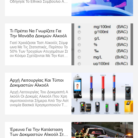
Οδήγησε Το Εθνικό Συμβούλιο Ασφ
Άλειας Μεταφορών Να Ζητήσειανίχν
Ευση Δυσλειτουργίας Του ΑλκοόλΤα
Συστήματα Θα Πρέπει Να Περιλαμβ
Άνονται Σε Όλα Τα Νέα Οχήματα, Σύ
Μφωνα Με Νέες Συστάσεις Που Δημ
Οσιεύθηκαν Τη...
Τι Πρέπει Να Γνωρίζετε Για
Την Μονάδα Δοκιμών Αλκοόλ
Γιατί Χρειάζεσαι Τεστ Αλκοόλ; Σύμφ
Ωνα Με Τις Στατιστικές, Περίπου Το
50% Των Τροχαίων Ατυχημάτων Στ
Ον Κόσμο Σχετίζονται Με Την Καταν
Άλωση Αλκοόλ.Το Πρώτο Πράγμα
Που Πρέπει Να Λύσουμε Είναι Πώς
Να Μετρήσουμε Αποτελεσματικά Τη
Ν Περιεκτικότητα Σε Αλκοόλ Του Αν
Θρώπινου ΣώματοςΓι' Αυτό Εφευρέ
Αρχή Λειτουργίας Και Τύποι
Θηκε Ο Ανιχν...
Δοκιμαστών Αλκοόλ
Αρχή Λειτουργίας Του Δοκιμαστή Α
Λκοόλ Οι Δοκιμές Αλκοόλ Που Χρη
Σιμοποιούνται Σήμερα Από Την Αστ
Υνομία Βασικά Χρησιμοποιούν Την
Ίδια Αρχή, Δηλαδή Υπάρχει Αναλογ
Ική Σχέση Μεταξύ Της Συγκέντρωση
Σ Αλκοόλ Στην Αναπνοή Και Της Αλ
Κοολικής Περιεκτικότητας Στο Αίμα.
Όταν Ένα Άτομο Πίνει, Το Αλκοόλ Α
Έρευνα Για Την Κατάσταση
Πορροφάτα...
Των Δοκιμαστών Αλκοόλ Στην