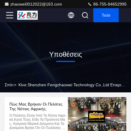
zhaowei0012022@163.com
86-755-84652995
Τσάτ
Υποθέσεις
Σπίτι
>
Κίνα Shenzhen Fengzhaowei Technology Co.,Ltd Εταιρικές Υποθέσεις
Πώς Μας Βρήκαν Οι Πελάτες
Της Νότιας Αφρικής;
Ο Πελάτης Είναι Από Τη Νότια Αφρι
Κή.Κατά Τύχη, Είδε Τα Προϊόντα Μα
Σ, Αγόρασε Μερικά Δείγματα Και Τα
Δοκίμασε.Βρήκε Ότι Οι Πωλήσεις Ή