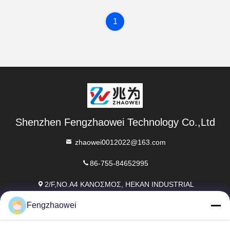
1
Shenzhen Fengzhaowei Technology Co.,Ltd
zhaowei0012022@163.com
86-755-84652995
2/F,NO.A4 ΚΑΝΟΣΜΟΣ, HEKAN INDUSTRIAL
ZONE,WUHE ROAD,BANTIAN TOWN LONGGANG
DISTRICT SHENZHEN,GUANGDONG,CHINA Το κτίριο αυτό
Fengzhaowei
βρίσκεται στο κτίριο 2/F,NO.A4,HEKAN INDUSTRIAL
ZONE,WUHE ROAD,BANTIAN TOWN,LONGGANG