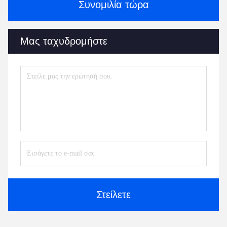
Συνομιλία τώρα
Μας ταχυδρομήστε
Στείλετε