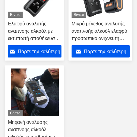
Βίντεο
Βίντεο
Ελαφρύ αναλυτής
Μικρό μέγεθος αναλυτής
αναπνοής αλκοόλ με
αναπνοής αλκοόλ ελαφρύ
εκτυπωτή αποθήκευσης
προσωπικό ανιχνευτή
καταγραφών δοκιμών
αλκοόλ αίματος
Πάρτε την καλύτερη
Πάρτε την καλύτερη
200000
τιμή
τιμή
Βίντεο
Μηχανή ανάλυσης
αναπνοής αλκοόλ
υψηλής ευαισθησίας με