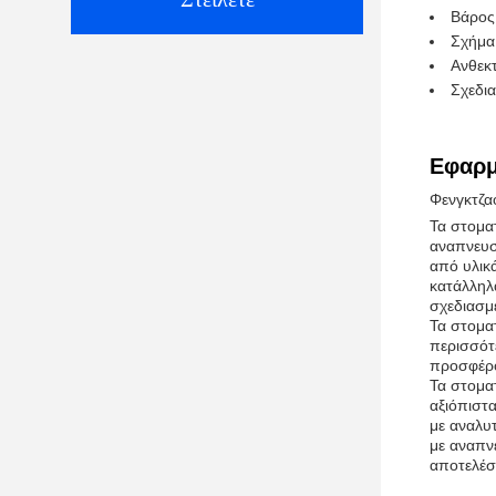
Βάρος
Σχήμα
Ανθεκ
Σχεδι
Εφαρμ
Φενγκτζα
Τα στοματ
αναπνευσ
από υλικά
κατάλληλα
σχεδιασμ
Τα στομα
περισσότε
προσφέρο
Τα στομα
αξιόπιστα
με αναλυτ
με αναπν
αποτελέσ