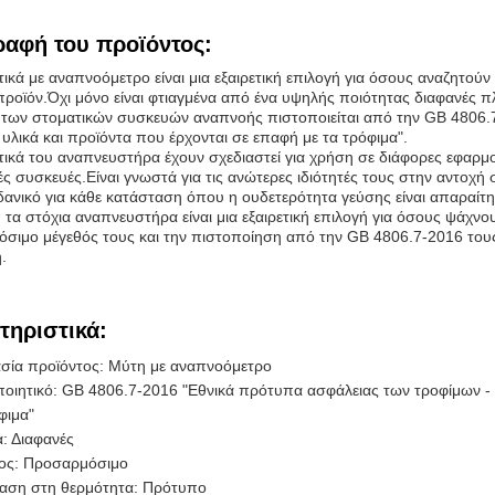
ραφή του προϊόντος:
ικά με αναπνοόμετρο είναι μια εξαιρετική επιλογή για όσους αναζητούν 
προϊόν.Όχι μόνο είναι φτιαγμένα από ένα υψηλής ποιότητας διαφανές π
 των στοματικών συσκευών αναπνοής πιστοποιείται από την GB 4806.
υλικά και προϊόντα που έρχονται σε επαφή με τα τρόφιμα".
τικά του αναπνευστήρα έχουν σχεδιαστεί για χρήση σε διάφορες εφαρμ
κές συσκευές.Είναι γνωστά για τις ανώτερες ιδιότητές τους στην αντοχ
δανικό για κάθε κατάσταση όπου η ουδετερότητα γεύσης είναι απαραίτη
 τα στόχια αναπνευστήρα είναι μια εξαιρετική επιλογή για όσους ψάχνο
σιμο μέγεθός τους και την πιστοποίηση από την GB 4806.7-2016 τους
.
τηριστικά:
σία προϊόντος: Μύτη με αναπνοόμετρο
οιητικό: GB 4806.7-2016 "Εθνικά πρότυπα ασφάλειας των τροφίμων - 
φιμα"
: Διαφανές
ος: Προσαρμόσιμο
ταση στη θερμότητα: Πρότυπο