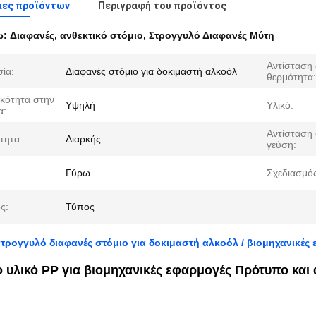
ιες προϊόντων
Περιγραφή του προϊόντος
ω:
Διαφανές
,
ανθεκτικό στόμιο
,
Στρογγυλό Διαφανές Μύτη
Αντίσταση
ία:
Διαφανές στόμιο για δοκιμαστή αλκοόλ
θερμότητα:
ικότητα στην
Υψηλή
Υλικό:
α:
Αντίσταση
τητα:
Διαρκής
γεύση:
Γύρω
Σχεδιασμός
ς:
Τύπος
στρογγυλό διαφανές στόμιο για δοκιμαστή αλκοόλ / βιομηχανικές
ό υλικό PP για βιομηχανικές εφαρμογές Πρότυπο και 