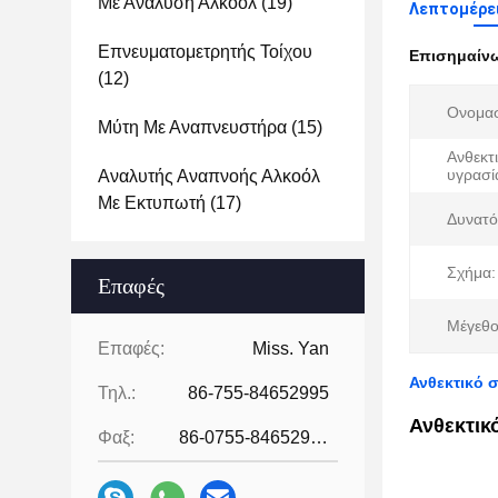
Με Ανάλυση Αλκοόλ
(19)
Λεπτομέρε
Επνευματομετρητής Τοίχου
Επισημαίν
(12)
Ονομασ
Μύτη Με Αναπνευστήρα
(15)
Ανθεκτ
υγρασί
Αναλυτής Αναπνοής Αλκοόλ
Με Εκτυπωτή
(17)
Δυνατό
Σχήμα:
Επαφές
Μέγεθο
Επαφές:
Miss. Yan
Ανθεκτικό 
Τηλ.:
86-755-84652995
Ανθεκτικ
Φαξ:
86-0755-84652995