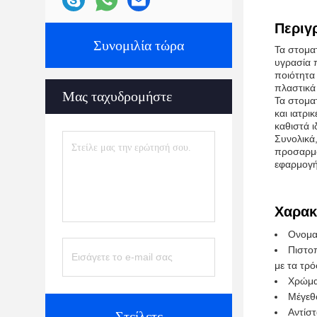
Περιγ
Συνομιλία τώρα
Τα στοματ
υγρασία 
ποιότητα
πλαστικά 
Μας ταχυδρομήστε
Τα στομα
και ιατρι
καθιστά ι
Συνολικά,
προσαρμό
εφαρμογή
Χαρακ
Ονομα
Πιστοπ
με τα τρό
Χρώμα
Μέγεθ
Αντίσ
Στείλετε