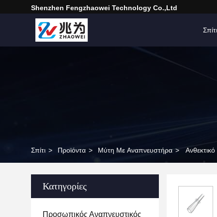
Shenzhen Fengzhaowei Technology Co.,Ltd
Σπίτ
Σπίτι
>
Προϊόντα
>
Μύτη Με Αναπνευστήρα
>
Ανθεκτικό
Κατηγορίες
Προσωπικός Αναπνευστικός