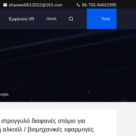
zhaowei0012022@163.com
86-755-84652995
Εμφάνιση VR
Τσάτ
Greek
μογές
 στρογγυλό διαφανές στόμιο για
 αλκοόλ / βιομηχανικές εφαρμογές