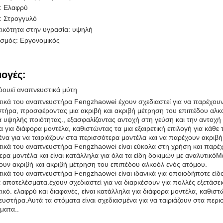
: Ελαφρύ
: Στρογγυλό
τικότητα στην υγρασία: υψηλή
ασμός: Εργονομικός
ογές:
όουεϊ αναπνευστικά μύτη
ικά του αναπνευστήρα Fengzhaowei έχουν σχεδιαστεί για να παρέχουν μ
τήρα, προσφέροντας μια ακριβή και ακριβή μέτρηση του επιπέδου αλκο
 υψηλής ποιότητας., εξασφαλίζοντας αντοχή στη γεύση και την αντοχή σ
 για διάφορα μοντέλα, καθιστώντας τα μια εξαιρετική επιλογή για κάθε
ένα για να ταιριάζουν στα περισσότερα μοντέλα και να παρέχουν ακριβ
τικά του αναπνευστήρα Fengzhaowei είναι εύκολα στη χρήση και παρέχ
ρα μοντέλα και είναι κατάλληλα για όλα τα είδη δοκιμών με αναλυτικόΜ
υν ακριβή και ακριβή μέτρηση του επιπέδου αλκοόλ ενός ατόμου.
τικά του αναπνευστήρα Fengzhaowei είναι ιδανικά για οποιοδήποτε είδ
 αποτελέσματα.έχουν σχεδιαστεί για να διαρκέσουν για πολλές εξετάσει
ικό. ελαφρύ και διαφανές, είναι κατάλληλα για διάφορα μοντέλα, καθιστ
ευστήρα.Αυτά τα στόματα είναι σχεδιασμένα για να ταιριάζουν στα περ
ματα..