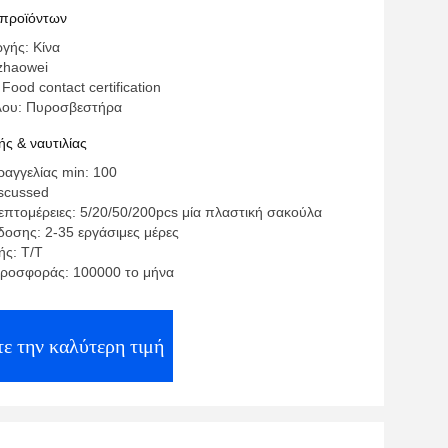
 προϊόντων
γής: Κίνα
zhaowei
Food contact certification
λου: Πυροσβεστήρα
ς & ναυτιλίας
αγγελίας min: 100
iscussed
επτομέρειες: 5/20/50/200pcs μία πλαστική σακούλα
οσης: 2-35 εργάσιμες μέρες
ς: Τ/Τ
ροσφοράς: 100000 το μήνα
ε την καλύτερη τιμή