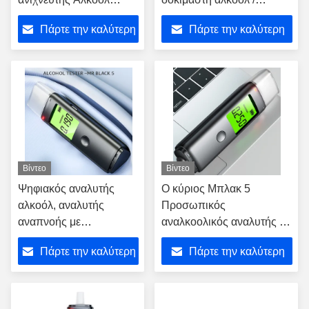
ακριβής Bac Tester με
βιομηχανικές εφαρμογές
Πάρτε την καλύτερη
Πάρτε την καλύτερη
αισθητήρα ημιαγωγών
τιμή
τιμή
Βίντεο
Βίντεο
Ψηφιακός αναλυτής
Ο κύριος Μπλακ 5
αλκοόλ, αναλυτής
Προσωπικός
αναπνοής με
αναλκοολικός αναλυτής 5
στοματόσωμα
δευτερόλεπτα χρόνος
Πάρτε την καλύτερη
Πάρτε την καλύτερη
απόκρισης με ηχητικό
συναγερμό
τιμή
τιμή