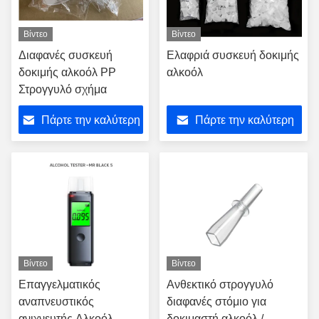
Βίντεο
Βίντεο
Διαφανές συσκευή
Ελαφριά συσκευή δοκιμής
δοκιμής αλκοόλ PP
αλκοόλ
Στρογγυλό σχήμα
Πάρτε την καλύτερη
Πάρτε την καλύτερη
τιμή
τιμή
Βίντεο
Βίντεο
Επαγγελματικός
Ανθεκτικό στρογγυλό
αναπνευστικός
διαφανές στόμιο για
ανιχνευτής Αλκοόλ
δοκιμαστή αλκοόλ /