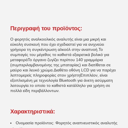
Περιγραφή του προϊόντος:
Ο φορητός αναλκοολικός αναλυτής είναι μια μικρή και
εύκολη συσκευή που έχει σχεδιαστεί για να ανιχνεύει
γρήγορα τη συγκέντρωση αλκοόλ στην αναπνοή.Το
συμπαγές του μέγεθος το καθιστά εξαιρετικά βολικό για
μεταφοράΤο όργανο ζυγίζει περίπου 140 γραμμάρια
(συμπεριλαμβανομένης της μπαταρίας) και διατίθεται σε
μαύρο και λευκό χρώμα.Διαθέτει οθόνη LCD για να παρέχει
λεπτομερείς πληροφορίες στον χρήστηΕπιπλέον, είναι
εξοπλισμένη με τεχνολογία Bluetooth για άνετη ασύρματη
λειτουργία.το οποίο το καθιστά κατάλληλο για χρήση σε
πολλά είδη περιβάλλοντων.
Χαρακτηριστικά:
Ονομασία προϊόντος: Φορητός αναπνευστικός αναλυτής