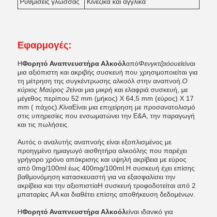
Ρυθμίσεις γλώσσας
Κινέζικα και αγγλικά
Εφαρμογές:
Η
Φορητό Αναπνευστήρα Αλκοόλ
από
Φενγκτζαόουεϊ
είναι
μια αξιόπιστη και ακριβής συσκευή που χρησιμοποιείται για
τη μέτρηση της συγκέντρωσης αλκοόλ στην αναπνοή.
Ο
κύριος Μαύρος 2
είναι μια μικρή και ελαφριά συσκευή, με
μέγεθος περίπου 52 mm (μήκος) X 64,5 mm (εύρος) X 17
mm ( πάχος).
Κίνα
Είναι μια επιχείρηση με προσανατολισμό
στις υπηρεσίες που ενσωματώνει την Ε&Α, την παραγωγή
και τις πωλήσεις.
Αυτός ο αναλυτής αναπνοής είναι εξοπλισμένος με
προηγμένο ημιαγωγό αισθητήρα αλκοόλης που παρέχει
γρήγορο χρόνο απόκρισης και υψηλή ακρίβεια με εύρος
από 0mg/100ml έως 400mg/100ml.Η συσκευή έχει επίσης
βαθμονόμηση κατασκευαστή για να εξασφαλίσει την
ακρίβεια και την αξιοπιστίαΗ συσκευή τροφοδοτείται από 2
μπαταρίες AA και διαθέτει επίσης αποθήκευση δεδομένων.
Η
Φορητό Αναπνευστήρα Αλκοόλ
είναι ιδανικό για