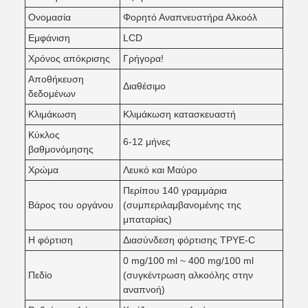
Ονομασία
Φορητό Αναπνευστήρα Αλκοόλ
Εμφάνιση
LCD
Χρόνος απόκρισης
Γρήγορα!
Αποθήκευση
Διαθέσιμο
δεδομένων
Κλιμάκωση
Κλιμάκωση κατασκευαστή
Κύκλος
6-12 μήνες
βαθμονόμησης
Χρώμα
Λευκό και Μαύρο
Περίπου 140 γραμμάρια
Βάρος του οργάνου
(συμπεριλαμβανομένης της
μπαταρίας)
Η φόρτιση
Διασύνδεση φόρτισης TPYE-C
0 mg/100 ml ~ 400 mg/100 ml
Πεδίο
(συγκέντρωση αλκοόλης στην
αναπνοή)