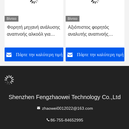
Βίντεο
Βίντεο
Φορητή μηχανή ανάλυσης
Αξιόπιστος φορητός
αναπνοής αλκοόλ για
αναλυτής αναπνοής
ταχεία και αξιόπιστη
αλκοόλ με ηλεκτροχημικό
δοκιμή Mr Black 1000
αισθητήρα
ή
Πάρτε την καλύτερη τιμή
Πάρτε την καλύτερη τιμή
Shenzhen Fengzhaowei Technology Co.,Ltd
zhaowei0012022@163.com
86-755-84652995