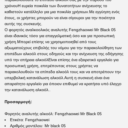
χρόνουΗ ευρεία ποικιλία των δυνατοτήτων ανίχνευσης το
καθιστούν κατάλληλο για μια ποικιλία χρήσεων.Με εγγύηση ενός
έτους, οι χρήστες μπορούν να είναι σίγουροι για την ποιότητα
αυτής της συσκευής.
Ο φορητός αναλκοολικός αναλυτής Fengzhaowei Mr Black 05
είναι ιδανικός τόσο για επαγγελματική όσο και για προσωπική
χρήση.Μπορεί επίσης να χρησιμοποιηθεί από τους
αξιωματούχους επιβολής του νόμου για την παρακολούθηση των
επιπέδων αλκοόλ στους οδηγούς και την ανίχνευση της οδήγησης
υπό την επήρεια αλκοόλΕίναι επίσης ένα εξαιρετικό εργαλείο για
προσωπική χρήση, επιτρέποντας στους χρήστες να
παρακολουθούν τα επίπεδα αλκοόλ τους και να αποτρέπουν την
υπερβολική κατανάλωση αλκοόλ.Αυτή η συσκευή είναι ένα
απαραίτητο εργαλείο για όποιον επιθυμεί να κρατήσει υπό έλεγχο
την κατανάλωση αλκοόλ..
Προσαρμογή:
Φορητός αναλυτής αλκοόλ: Fengzhaowei Mr Black 05
Ετικέτα: Fengzhaowei
Αριθμός μοντέλου: Mr black 05