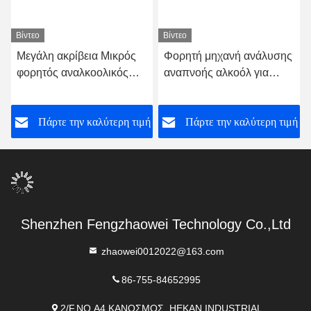
Βίντεο
Βίντεο
Μεγάλη ακρίβεια Μικρός
Φορητή μηχανή ανάλυσης
φορητός αναλκοολικός
αναπνοής αλκοόλ για
αναλυτής
ταχεία και αξιόπιστη
δοκιμή Mr Black 1000
ή
Πάρτε την καλύτερη τιμή
Πάρτε την καλύτερη τιμή
Shenzhen Fengzhaowei Technology Co.,Ltd
zhaowei0012022@163.com
86-755-84652995
2/F,NO.A4 ΚΑΝΟΣΜΟΣ, HEKAN INDUSTRIAL