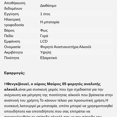
Αποθήκευση
Διαθέσιμο
δεδομένων
Εγγύηση
1 έτος
Ηλεκτρική
Η μπαταρία
τροφοδοσία
Βάρος
Φως
Πεδίο
Γερά
Εμφάνιση
LCD
Ονομασία
Φορητό Αναπνευστήρα Αλκοόλ
Ακριβότητα
Υψηλή
Ποιότητα
Εξαιρετικό.
Εφαρμογές:
Η
Φενγκζάουεϊ, ο κύριος Μαύρος 05 φορητός αναλυτής
αλκοόλ.
είναι μια συσκευή χειρός που έχει σχεδιαστεί για την
ανίχνευση και μέτρηση της ποσότητας αλκοόλ που βρίσκεται στην
αναπνοή του χρήστη.Το κάνουν τέλειο για προσωπική χρήση.Η
συσκευή λειτουργεί με μπαταρία, οπότε μπορεί να χρησιμοποιηθεί
οπουδήποτε και οποτεδήποτε.που σας επιτρέπει να
παρακολουθείτε το επίπεδο αλκοόλ σας με την πάροδο του