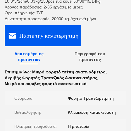
10,3*3*2cm/0,03kg/150pcs ένα κουτί 50*38*45/14kg
Χρόνος παράδοσης: 2-35 εργάσιμες μέρες
Όροι πληρωμής: Τ/Τ
Δυνατότητα προσφοράς: 20000 τεμάχια ανά μήνα
Πάρτε την καλύτερη τιμή
Λεπτομέρειες
Περιγραφή του
προϊόντων
προϊόντος
Επισημαίνω:
Μικρό φορητό τσέπη αναπνοόμετρο
,
Ακριβής Φορητός Τραπεζικός Αναπνευστήρας
,
Μικρό και ακριβές φορητό αναπνευστικό
Ονομασία:
Φορητό Τραπεζομετρητή
Βαθμολόγηση:
Κλιμάκωση κατασκευαστή
Ηλεκτρική τροφοδοσία:
Η μπαταρία