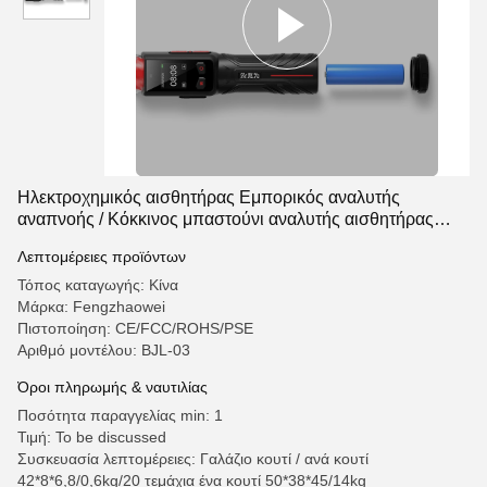
Ηλεκτροχημικός αισθητήρας Εμπορικός αναλυτής
αναπνοής / Κόκκινος μπαστούνι αναλυτής αισθητήρας
κυψελών καυσίμου
Λεπτομέρειες προϊόντων
Τόπος καταγωγής: Κίνα
Μάρκα: Fengzhaowei
Πιστοποίηση: CE/FCC/ROHS/PSE
Αριθμό μοντέλου: BJL-03
Όροι πληρωμής & ναυτιλίας
Ποσότητα παραγγελίας min: 1
Τιμή: To be discussed
Συσκευασία λεπτομέρειες: Γαλάζιο κουτί / ανά κουτί
42*8*6,8/0,6kg/20 τεμάχια ένα κουτί 50*38*45/14kg