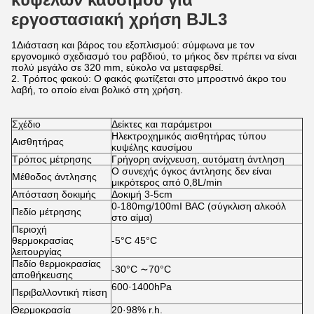
εργοστασιακή χρήση BJL3
1Διάσταση και βάρος του εξοπλισμού: σύμφωνα με τον
εργονομικό σχεδιασμό του ραβδιού, το μήκος δεν πρέπει να είναι
πολύ μεγάλο σε 320 mm, εύκολο να μεταφερθεί.
2. Τρόπος φακού: Ο φακός φωτίζεται στο μπροστινό άκρο του
λαβή, το οποίο είναι βολικό στη χρήση.
Σχέδιο
Δείκτες και παράμετροι
Ηλεκτροχημικός αισθητήρας τύπου
Αισθητήρας
κυψέλης καυσίμου
Τρόπος μέτρησης
Γρήγορη ανίχνευση, αυτόματη άντληση
Ο συνεχής όγκος άντλησης δεν είναι
Μέθοδος άντλησης
μικρότερος από 0,8L/min
Απόσταση δοκιμής
Δοκιμή 3-5cm
0-180mg/100mI BAC (σύγκλιση αλκοόλ
Πεδίο μέτρησης
στο αίμα)
Περιοχή
θερμοκρασίας
-5°C 45°C
λειτουργίας
Πεδίο θερμοκρασίας
-30°C ∼70°C
αποθήκευσης
600·1400hPa
Περιβαλλοντική πίεση
Θερμοκρασία
20·98% r.h.