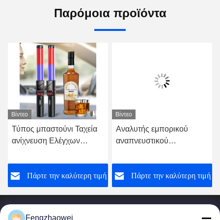
Παρόμοια προϊόντα
Βίντεο
Βίντεο
Τύπος μπαστούνι Ταχεία
Αναλυτής εμπορικού
ανίχνευση Ελέγχων
αναπνευστικού
αναπνοής αλκοόλ για
αναλυτικού με επαγωγή
αυτοκίνητο
αναπνοής 3000
ή
Πάρτε την καλύτερη τιμή
Πάρτε την καλύτερη τιμή
Πιστοποιητικό δοκιμής
Fengzhaowei