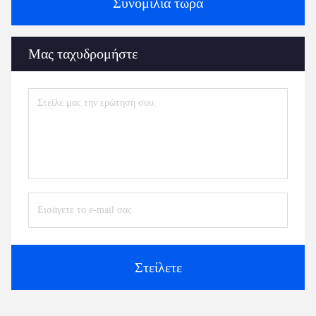
Συνομιλία τώρα
Μας ταχυδρομήστε
Στείλετε