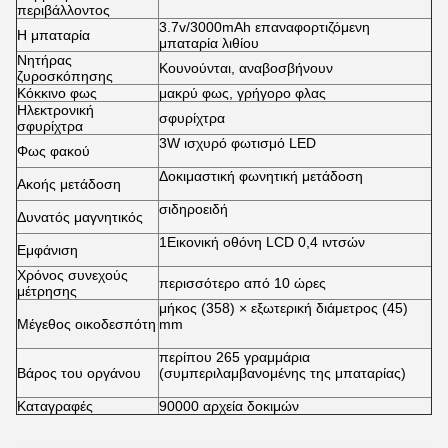
περιβάλλοντος
3.7v/3000mAh επαναφορτιζόμενη
Η μπαταρία
μπαταρία λιθίου
Νητήρας
Κουνούνται, αναβοσβήνουν
ζυροσκόπησης
Κόκκινο φως
μακρύ φως, γρήγορο φλας
Ηλεκτρονική
σφυρίχτρα
σφυρίχτρα
3W ισχυρό φωτισμό LED
Φως φακού
Δοκιμαστική φωνητική μετάδοση
Ακοής μετάδοση
σιδηροειδή
Δυνατός μαγνητικός
1Εικονική οθόνη LCD 0,4 ιντσών
Εμφάνιση
Χρόνος συνεχούς
περισσότερο από 10 ώρες
μέτρησης
μήκος (358) × εξωτερική διάμετρος (45)
Μέγεθος οικοδεσπότη
mm
περίπου 265 γραμμάρια
Βάρος του οργάνου
(συμπεριλαμβανομένης της μπαταρίας)
Καταγραφές
90000 αρχεία δοκιμών