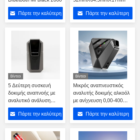
Πάρτε την καλύτερη
Πάρτε την καλύτερη
τιμή
τιμή
Βίντεο
Βίντεο
5 Δεύτερη συσκευή
Μικρός αναπνευστικός
δοκιμής αναπνοής με
αναλυτής δοκιμής αλκοόλ
αναλυτικό ανάλυση
με ανίχνευση 0,00-400
αλκοόλ με
mg/100 ml
Πάρτε την καλύτερη
Πάρτε την καλύτερη
επαναφορτιζόμενη
μπαταρία λιθίου
τιμή
τιμή