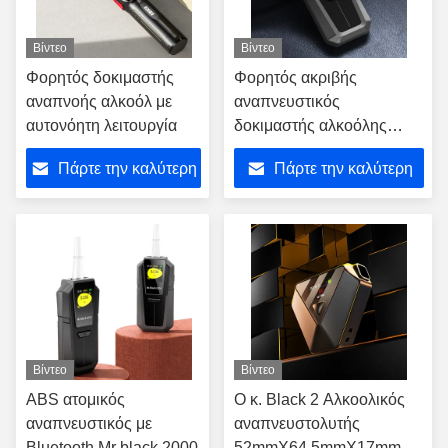
Βίντεο
Βίντεο
Φορητός δοκιμαστής
Φορητός ακριβής
αναπνοής αλκοόλ με
αναπνευστικός
αυτονόητη λειτουργία
δοκιμαστής αλκοόλης
ψηφιακός αναπνευστικός
Πάρτε την καλύτερη
Πάρτε την καλύτερη
δοκιμαστής αλκοόλ
τιμή
τιμή
Βίντεο
Βίντεο
ABS ατομικός
Ο κ. Black 2 Αλκοολικός
αναπνευστικός με
αναπνευστολυτής
Bluetooth Mr black 2000
52mmX64.5mmX17mm