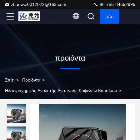
zhaowei0012022@163.com
86-755-84652995
Τσάτ
προϊόντα
Σπίτι
>
Προϊόντα
>
Ηλεκτροχημικός Αναλυτής Αναπνοής Κυψελών Καυσίμου
>
Σταθερός ηλεκτροχημικός αναλυτής αναπνοής με κυψέλη
καυσίμου με οθόνη LCD