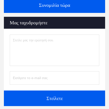
Συνομιλία τώρα
Μας ταχυδρομήστε
Στείλετε