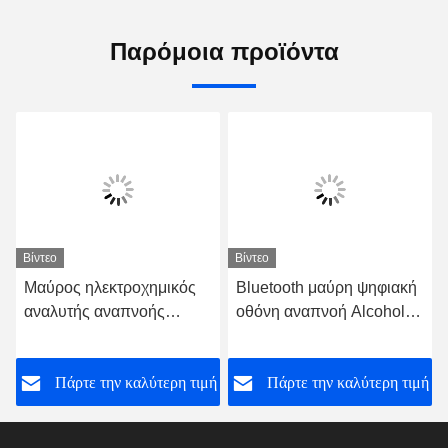
Παρόμοια προϊόντα
Βίντεο
Βίντεο
Μαύρος ηλεκτροχημικός
Bluetooth μαύρη ψηφιακή
αναλυτής αναπνοής
οθόνη αναπνοή Alcohol
μικρού μεγέθους με
Tester για χρήση
μπαταρία λιθίου
επιχειρήσεων
ή
Πάρτε την καλύτερη τιμή
Πάρτε την καλύτερη τιμή