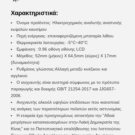
Χαρακτηριστικά:
Όνομα προϊόντος: Ηλεκτροχημικός αναλυτής αναπνοής
κυψελών καυσίμου
Πηγή ενέργειας: επαναφορτιζόμενη μπαταρία λιθίου
Θερμοκρασία λειτουργίας: -5°C~40°C
Εμφάνιση: :0.96 οθόνη οθόνης LCD
Μέγεθος: 52mm (μήκος) X 64,5mm (εύρος) X 17mm
(δυναμικότητα)
Ρυθμίσεις γλώσσας:Αλλαγή μεταξύ κινέζικου και
αγγλικού
Ο ανιχνευτής είναι αυστηρά σύμφωνος με το πρότυπο
παραγωγής και δοκιμής GB/T 21254-2017 και JJG657-
2006.
Ανιχνευτής αλκοόλ υψηλών επιδόσεων που ικανοποιεί
τις ανάγκες των περισσότερων πελατών εκτός αστυνομίας.
Η εταιρεία έχει προηγουμένως αποκτήσει την "Αδειά
μετρήσεων κατασκευασμένων στην Λαϊκή Δημοκρατία της
Κίνας" και το Πιστοποιητικό επαλήθευσης του Ινστιτούτου