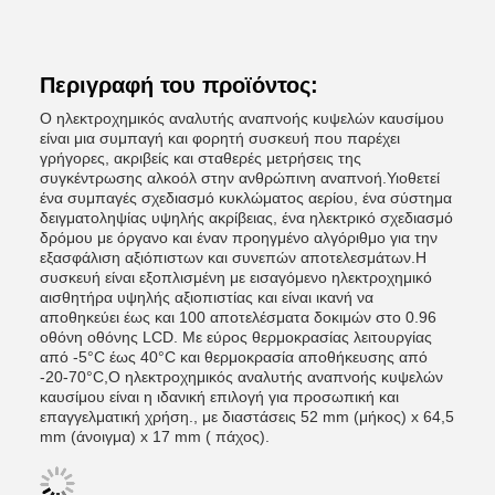
Περιγραφή του προϊόντος:
Ο ηλεκτροχημικός αναλυτής αναπνοής κυψελών καυσίμου
είναι μια συμπαγή και φορητή συσκευή που παρέχει
γρήγορες, ακριβείς και σταθερές μετρήσεις της
συγκέντρωσης αλκοόλ στην ανθρώπινη αναπνοή.Υιοθετεί
ένα συμπαγές σχεδιασμό κυκλώματος αερίου, ένα σύστημα
δειγματοληψίας υψηλής ακρίβειας, ένα ηλεκτρικό σχεδιασμό
δρόμου με όργανο και έναν προηγμένο αλγόριθμο για την
εξασφάλιση αξιόπιστων και συνεπών αποτελεσμάτων.Η
συσκευή είναι εξοπλισμένη με εισαγόμενο ηλεκτροχημικό
αισθητήρα υψηλής αξιοπιστίας και είναι ικανή να
αποθηκεύει έως και 100 αποτελέσματα δοκιμών στο 0.96
οθόνη οθόνης LCD. Με εύρος θερμοκρασίας λειτουργίας
από -5°C έως 40°C και θερμοκρασία αποθήκευσης από
-20-70°C,Ο ηλεκτροχημικός αναλυτής αναπνοής κυψελών
καυσίμου είναι η ιδανική επιλογή για προσωπική και
επαγγελματική χρήση., με διαστάσεις 52 mm (μήκος) x 64,5
mm (άνοιγμα) x 17 mm ( πάχος).