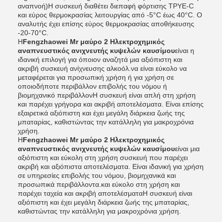
αναπνοή)Η συσκευή διαθέτει διεπαφή φόρτισης TPYE-C
και εύρος θερμοκρασίας λειτουργίας από -5°C έως 40°C. Ο
αναλυτής έχει επίσης εύρος θερμοκρασίας αποθήκευσης
-20-70°C.
Η
Fengzhaowei Mr μαύρο 2 Ηλεκτροχημικός
αναπνευστικός ανιχνευτής κυψελών καυσίμου
είναι η
ιδανική επιλογή για όποιον αναζητά μια αξιόπιστη και
ακριβή συσκευή ανίχνευσης αλκοόλ.να είναι εύκολο να
μεταφέρεται για προσωπική χρήση ή για χρήση σε
οποιοδήποτε περιβάλλον επιβολής του νόμου ή
βιομηχανικό περιβάλλονΗ συσκευή είναι απλή στη χρήση
και παρέχει γρήγορα και ακριβή αποτελέσματα. Είναι επίσης
εξαιρετικά αξιόπιστη και έχει μεγάλη διάρκεια ζωής της
μπαταρίας, καθιστώντας την κατάλληλη για μακροχρόνια
χρήση.
Η
Fengzhaowei Mr μαύρο 2 Ηλεκτροχημικός
αναπνευστικός ανιχνευτής κυψελών καυσίμου
είναι μια
αξιόπιστη και εύκολη στη χρήση συσκευή που παρέχει
ακριβή και αξιόπιστα αποτελέσματα. Είναι ιδανική για χρήση
σε υπηρεσίες επιβολής του νόμου, βιομηχανικά και
προσωπικά περιβάλλοντα.και εύκολο στη χρήση και
παρέχει ταχεία και ακριβή αποτελέσματαΗ συσκευή είναι
αξιόπιστη και έχει μεγάλη διάρκεια ζωής της μπαταρίας,
καθιστώντας την κατάλληλη για μακροχρόνια χρήση.