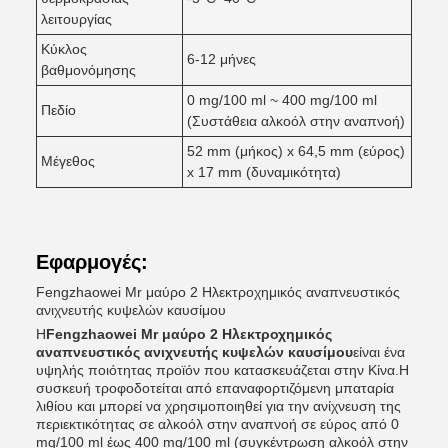
λειτουργίας
Κύκλος
6-12 μήνες
βαθμονόμησης
0 mg/100 ml ~ 400 mg/100 ml
Πεδίο
(Συστάθεια αλκοόλ στην αναπνοή)
52 mm (μήκος) x 64,5 mm (εύρος)
Μέγεθος
x 17 mm (δυναμικότητα)
Εφαρμογές:
Fengzhaowei Mr μαύρο 2 Ηλεκτροχημικός αναπνευστικός
ανιχνευτής κυψελών καυσίμου
Η
Fengzhaowei Mr μαύρο 2 Ηλεκτροχημικός
αναπνευστικός ανιχνευτής κυψελών καυσίμου
είναι ένα
υψηλής ποιότητας προϊόν που κατασκευάζεται στην Κίνα.Η
συσκευή τροφοδοτείται από επαναφορτιζόμενη μπαταρία
λιθίου και μπορεί να χρησιμοποιηθεί για την ανίχνευση της
περιεκτικότητας σε αλκοόλ στην αναπνοή σε εύρος από 0
mg/100 ml έως 400 mg/100 ml (συγκέντρωση αλκοόλ στην