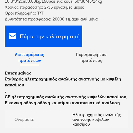
10,3*3*2cm/0,03kg/150pcs ένα κουτί 50*38*45/14kg
Χρόνος παράδοσης: 2-35 εργάσιμες μέρες
Όροι πληρωμής: Τ/Τ
Δυνατότητα προσφοράς: 20000 τεμάχια ανά μήνα
Πάρτε την καλύτερη τιμή
Λεπτομέρειες
Περιγραφή του
προϊόντων
προϊόντος
Επισημαίνω:
Σταθερός ηλεκτροχημικός αναλυτής αναπνοής με κυψέλη
καυσίμου
,
CE ηλεκτροχημικός αναλυτής αναπνοής κυψελών καυσίμου
,
Εικονική οθόνη οθόνη καυσίμου αναπνευστικό ανάλυση
Ηλεκτροχημικός αναλυτής
Ονομασία:
αναπνοής κυψελών
καυσίμου